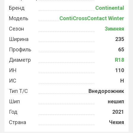
Бренд
Continental
Модель
ContiCrossContact Winter
Сезон
Зимняя
Ширина
235
Профиль
65
Диаметр
R18
ИН
110
ИС
H
Тип Т/С
Внедорожник
Шип
нешип
Год
2021
Страна
Чехия