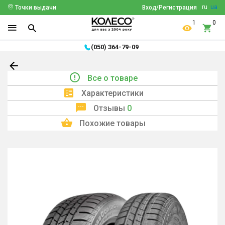
ru
ua
Точки выдачи
Вход/Регистрация
1
0
(050) 364-79-09
Все о товаре
Характеристики
Отзывы
0
Похожие товары