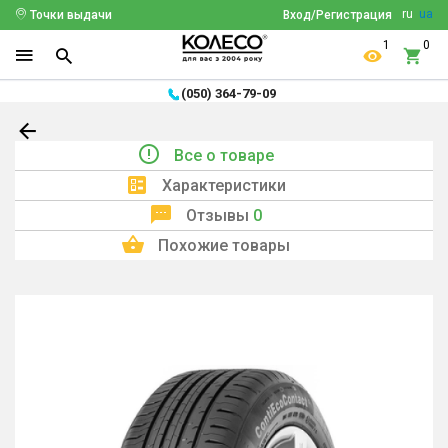
ru
ua
Точки выдачи
Вход/Регистрация
1
0
(050) 364-79-09
Все о товаре
Характеристики
Отзывы
0
Похожие товары