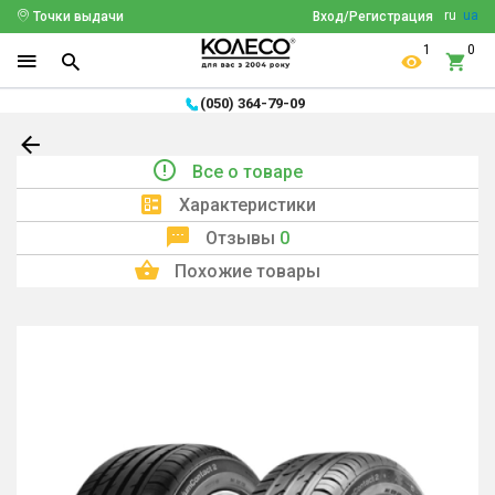
ru
ua
Точки выдачи
Вход/Регистрация
1
0
(050) 364-79-09
Все о товаре
Характеристики
Отзывы
0
Похожие товары