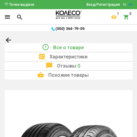
ru
ua
Точки выдачи
Вход/Регистрация
1
0
(050) 364-79-09
Все о товаре
Характеристики
Отзывы
0
Похожие товары