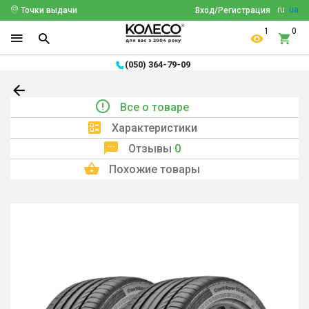
ru
ua
Точки выдачи
Вход/Регистрация
1
0
(050) 364-79-09
Все о товаре
Характеристики
Отзывы
0
Похожие товары