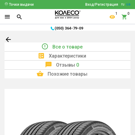
ru
ua
Точки выдачи
Вход/Регистрация
1
0
(050) 364-79-09
Все о товаре
Характеристики
Отзывы
0
Похожие товары