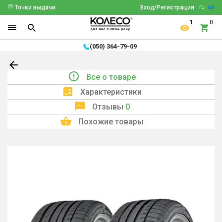
ru
ua
Точки выдачи
Вход/Регистрация
1
0
(050) 364-79-09
Все о товаре
Характеристики
Отзывы
0
Похожие товары