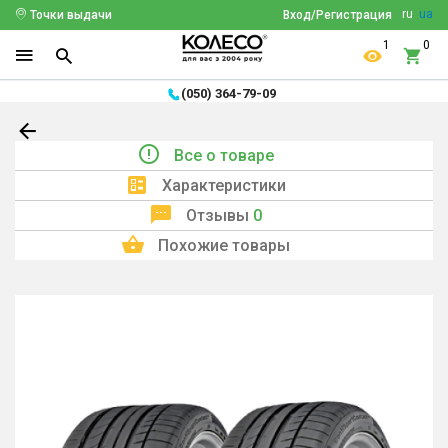
ru
ua
Точки выдачи
Вход/Регистрация
1
0
(050) 364-79-09
Все о товаре
Характеристики
Отзывы
0
Похожие товары