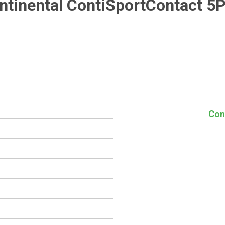
tinental ContiSportContact 5
Con