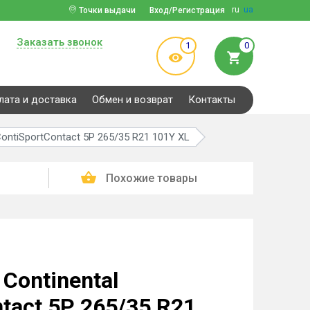
ru
ua
Точки выдачи
Вход/Регистрация
Заказать звонок
1
0
лата и доставка
Обмен и возврат
Контакты
ontiSportContact 5P 265/35 R21 101Y XL
Похожие товары
Continental
tact 5P 265/35 R21