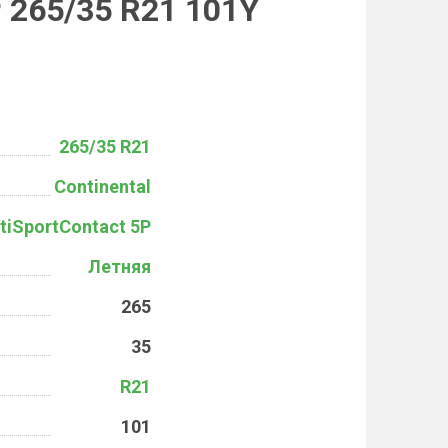
P 265/35 R21 101Y
265/35 R21
Continental
tiSportContact 5P
Летняя
265
35
R21
101