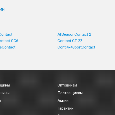
ИН
Contact
AllSeasonContact 2
ntact CC6
Contact CT 22
ceContact
Conti4x4SportContact
 шины
Оптовикам
 шины
Поставщикам
ы
Акции
Гарантии