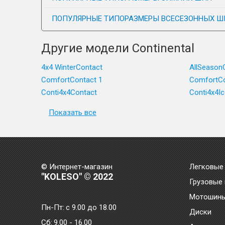
ПОПУЛЯРНЫЕ ТИПОРАЗМЕРЫ ВСЕСЕЗОННЫХ Ш
Другие модели Continental
4x4 WinterContact
AllSeason
ComfortContact 1
ComfortCo
Conti4x4Contact
Conti4x4I
Показать все
© Интернет-магазин
Легковые
"KOLESO" © 2022
Грузовые
Мотошин
Пн-Пт:
с 9.00 до 18.00
Диски
Сб:
9.00 - 16.00