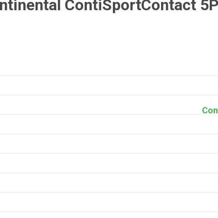
tinental ContiSportContact 5
Con