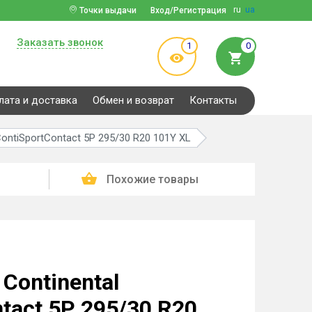
ru
ua
Точки выдачи
Вход/Регистрация
Заказать звонок
1
0
лата и доставка
Обмен и возврат
Контакты
ontiSportContact 5P 295/30 R20 101Y XL
Похожие товары
Continental
tact 5P 295/30 R20