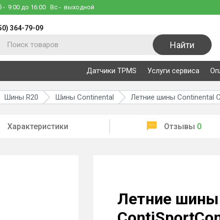
б
- 9:00 до 16:00
Вс
- выходной
50) 364-79-09
Найти
Датчики TPMS
Услуги сервиса
Оп
Шины R20
Шины Continental
Летние шины Continental C
Характеристики
Отзывы
0
Летние шины 
ContiSportCon