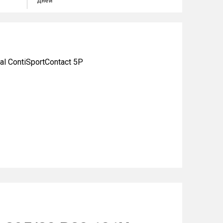
дней
 ContiSportContact 5P