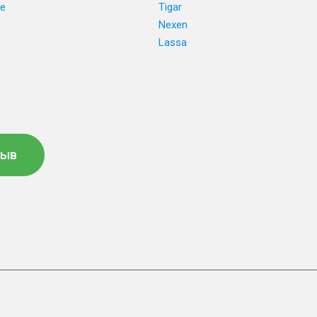
ne
Tigar
e
Nexen
Lassa
зыв