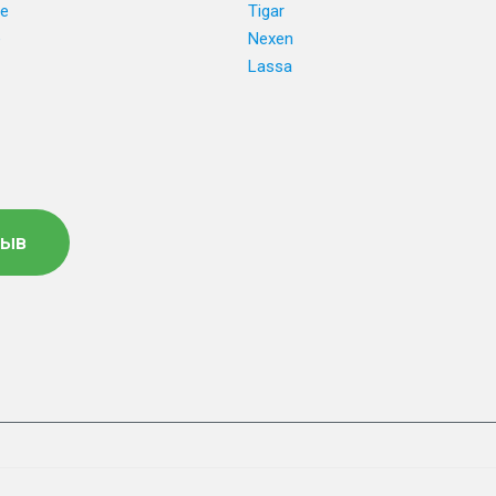
ne
Tigar
e
Nexen
Lassa
зыв