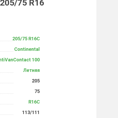
 205/75 R16
205/75 R16C
Continental
ntiVanContact 100
Летняя
205
75
R16C
113/111