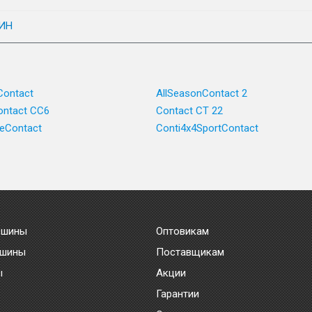
ИН
Contact
AllSeasonContact 2
ntact CC6
Contact CT 22
ceContact
Conti4x4SportContact
 шины
Оптовикам
 шины
Поставщикам
ы
Акции
Гарантии