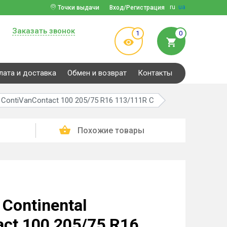
ru
ua
Точки выдачи
Вход/Регистрация
Заказать звонок
1
0
лата и доставка
Обмен и возврат
Контакты
 ContiVanContact 100 205/75 R16 113/111R C
Похожие товары
Continental
ct 100 205/75 R16