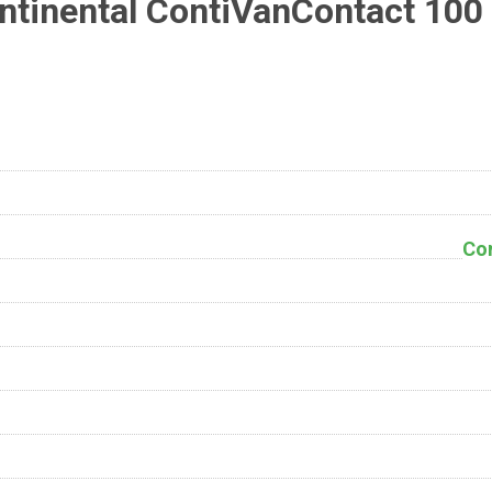
tinental ContiVanContact 100
Co