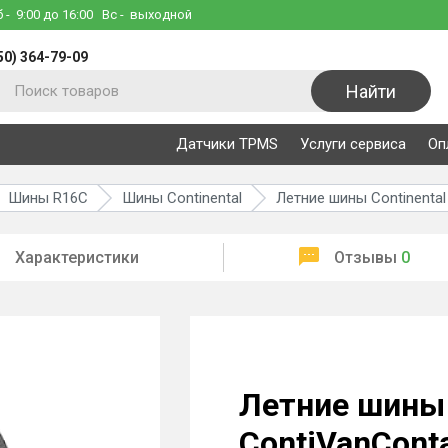
б
- 9:00 до 16:00
Вс
- выходной
50) 364-79-09
Найти
Датчики TPMS
Услуги сервиса
Оп
Шины R16C
Шины Continental
Летние шины Continental
Характеристики
Отзывы
0
Летние шины 
ContiVanConta