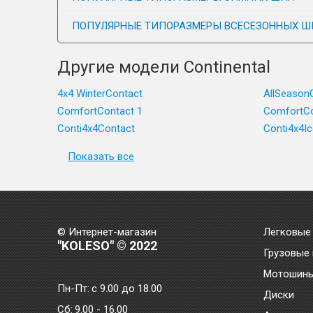
ПОПУЛЯРНЫЕ ТИПОРАЗМЕРЫ ВСЕСЕЗОННЫХ Ш
Другие модели Continental
4x4 WinterContact
AllSeason
ComfortContact 1
ComfortCo
Conti4x4Contact
Conti4x4I
Показать все
© Интернет-магазин
Легковые
"KOLESO" © 2022
Грузовые
Мотошин
Пн-Пт:
с 9.00 до 18.00
Диски
Сб:
9.00 - 16.00