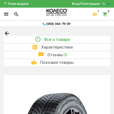
ru
ua
Точки выдачи
Вход/Регистрация
1
0
(050) 364-79-09
Все о товаре
Характеристики
Отзывы
0
Похожие товары