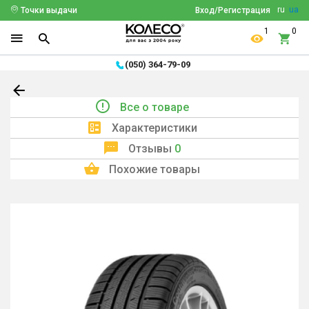
ru
ua
Точки выдачи
Вход/Регистрация
1
0
(050) 364-79-09
Все о товаре
Характеристики
Отзывы
0
Похожие товары