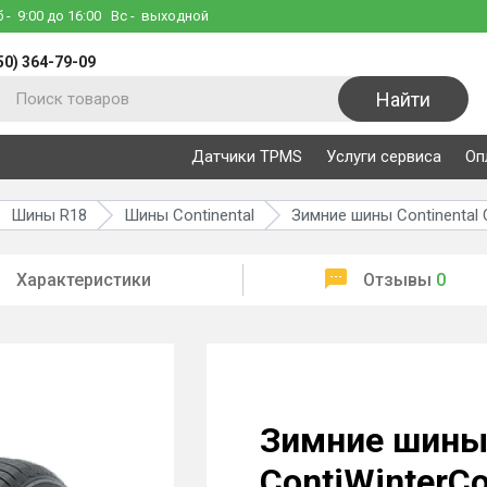
б
- 9:00 до 16:00
Вс
- выходной
50) 364-79-09
Найти
Датчики TPMS
Услуги сервиса
Оп
Шины R18
Шины Continental
Зимние шины Continental C
Характеристики
Отзывы
0
Зимние шины 
ContiWinterCo