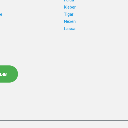
Fulda
Kleber
ne
Tigar
e
Nexen
Lassa
зыв