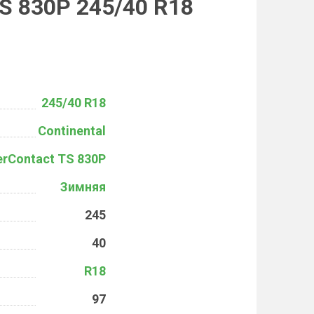
TS 830P 245/40 R18
245/40 R18
Continental
erContact TS 830P
Зимняя
245
40
R18
97