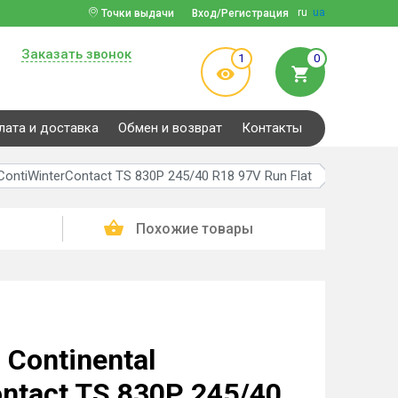
ru
ua
Точки выдачи
Вход/Регистрация
Заказать звонок
1
0
лата и доставка
Обмен и возврат
Контакты
ontiWinterContact TS 830P 245/40 R18 97V Run Flat
Похожие товары
Continental
ntact TS 830P 245/40