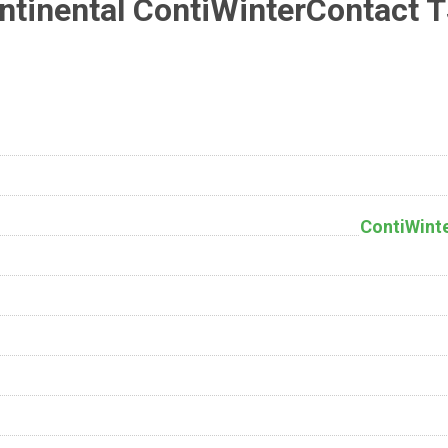
tinental ContiWinterContact 
ContiWint