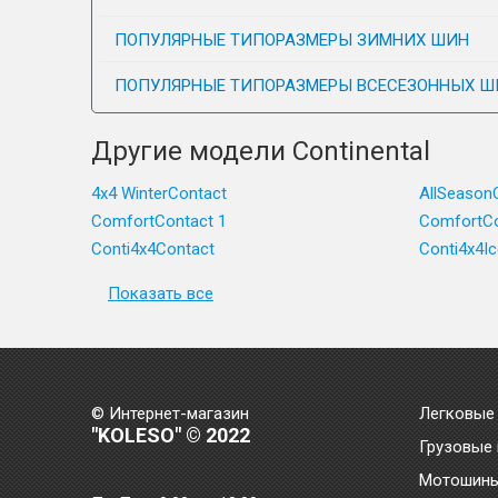
ПОПУЛЯРНЫЕ ТИПОРАЗМЕРЫ ЗИМНИХ ШИН
ПОПУЛЯРНЫЕ ТИПОРАЗМЕРЫ ВСЕСЕЗОННЫХ Ш
Другие модели Continental
4x4 WinterContact
AllSeason
ComfortContact 1
ComfortCo
Conti4x4Contact
Conti4x4I
Показать все
© Интернет-магазин
Легковые
"KOLESO" © 2022
Грузовые
Мотошин