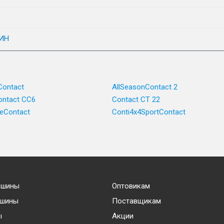
ИН
Contact
AllSeasonContact 2
ntact CC6
Contact CT 22
ceContact
Conti4x4SportContact
 шины
Оптовикам
 шины
Поставщикам
ы
Акции