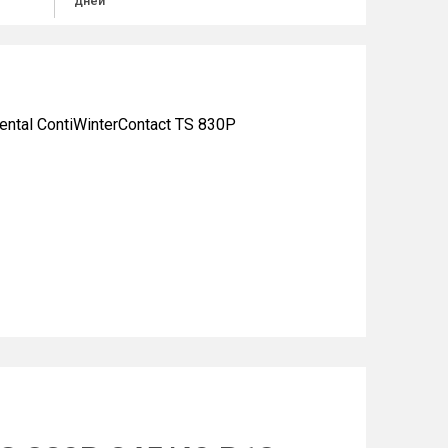
дней
al ContiWinterContact TS 830P