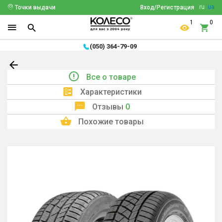
ru
ua
Точки выдачи
Вход/Регистрация
1
0
(050) 364-79-09
Все о товаре
Характеристики
Отзывы
0
Похожие товары