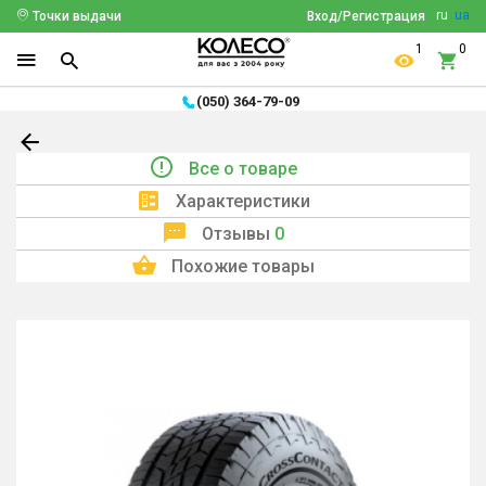
ru
ua
Точки выдачи
Вход/Регистрация
1
0
(050) 364-79-09
Все о товаре
Характеристики
Отзывы
0
Похожие товары