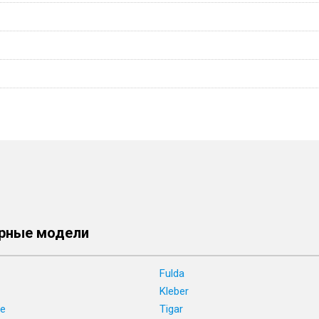
рные модели
Fulda
Kleber
ne
Tigar