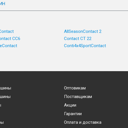
ИН
Contact
AllSeasonContact 2
ntact CC6
Contact CT 22
ceContact
Conti4x4SportContact
 шины
Оптовикам
 шины
Поставщикам
ы
Акции
Гарантии
ры
Оплата и доставка