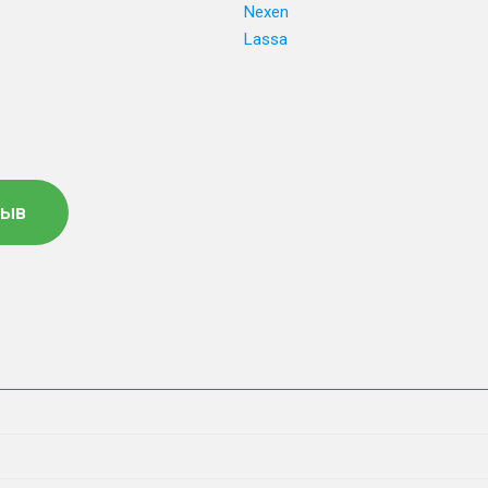
e
Nexen
Lassa
зыв