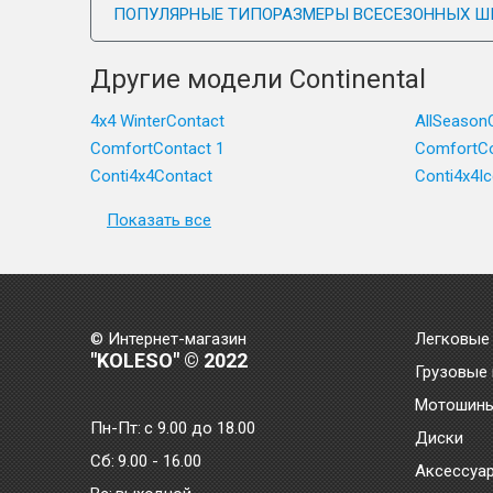
ПОПУЛЯРНЫЕ ТИПОРАЗМЕРЫ ВСЕСЕЗОННЫХ Ш
Другие модели Continental
4x4 WinterContact
AllSeason
ComfortContact 1
ComfortCo
Conti4x4Contact
Conti4x4I
Показать все
© Интернет-магазин
Легковые
"KOLESO" © 2022
Грузовые
Мотошин
Пн-Пт:
с 9.00 до 18.00
Диски
Сб:
9.00 - 16.00
Аксессуа