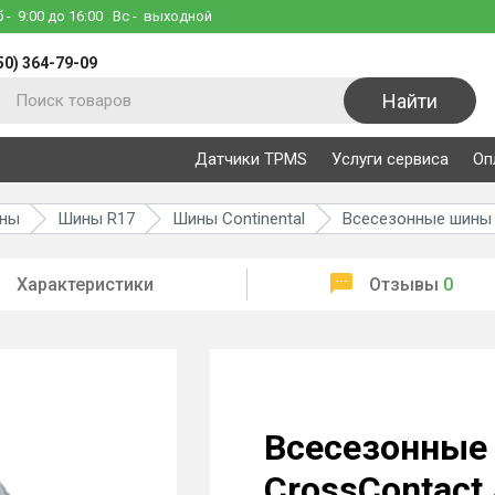
б
- 9:00 до 16:00
Вс
- выходной
50) 364-79-09
Найти
Датчики TPMS
Услуги сервиса
Оп
ины
Шины R17
Шины Continental
Всесезонные шины C
Характеристики
Отзывы
0
Всесезонные 
CrossContact