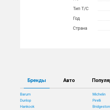
Тип Т/С
Год
Страна
Бренды
Авто
Популя
Barum
Michelin
Dunlop
Pirelli
Hankook
Bridgesto