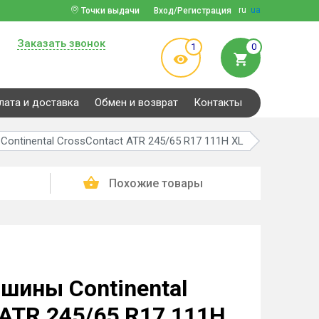
ru
ua
Точки выдачи
Вход/Регистрация
Заказать звонок
1
0
лата и доставка
Обмен и возврат
Контакты
ontinental CrossContact ATR 245/65 R17 111H XL
Похожие товары
шины Continental
 ATR 245/65 R17 111H