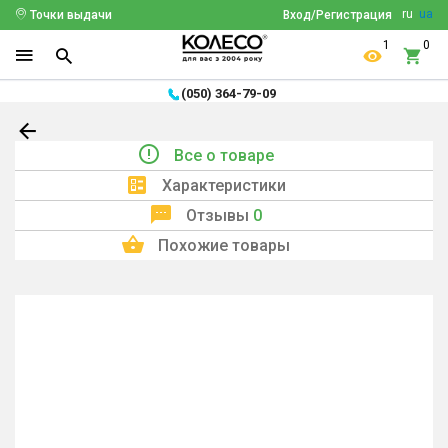
ru
ua
Точки выдачи
Вход/Регистрация
1
0
(050) 364-79-09
Все о товаре
Характеристики
Отзывы
0
Похожие товары