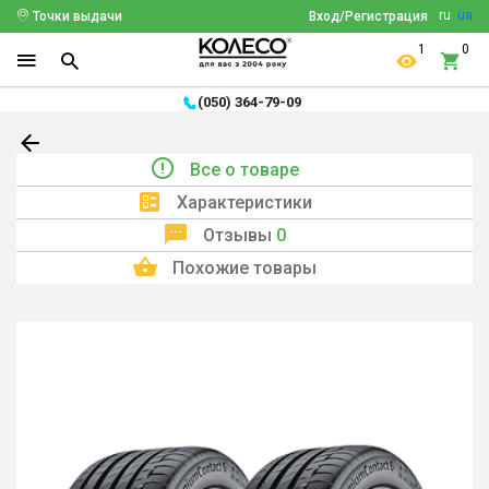
ru
ua
Точки выдачи
Вход/Регистрация
1
0
(050) 364-79-09
Все о товаре
Характеристики
Отзывы
0
Похожие товары