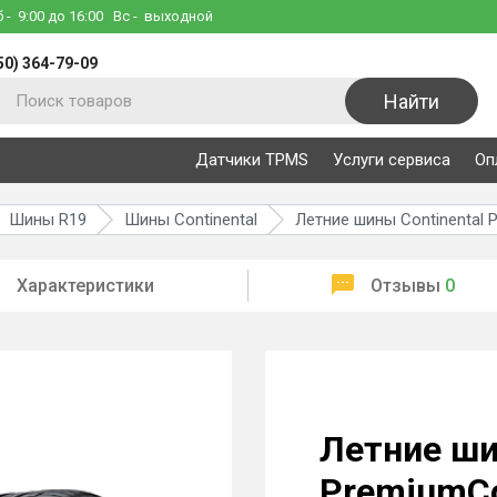
б
- 9:00 до 16:00
Вс
- выходной
50) 364-79-09
Найти
Датчики TPMS
Услуги сервиса
Оп
Шины R19
Шины Continental
Летние шины Continental 
Характеристики
Отзывы
0
Летние ши
PremiumCo