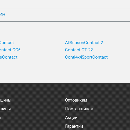
ИН
Contact
AllSeasonContact 2
ntact CC6
Contact CT 22
ceContact
Conti4x4SportContact
 шины
Оптовикам
 шины
Поставщикам
ы
Акции
Гарантии