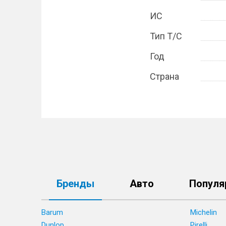
ИС
Тип Т/С
Год
Страна
Бренды
Авто
Популя
Barum
Michelin
Dunlop
Pirelli