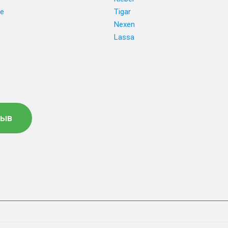
ne
Tigar
e
Nexen
Lassa
зыв