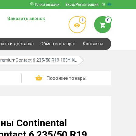
ru
ua
Точки выдачи
Вход/Регистрация
Заказать звонок
1
0
лата и доставка
Обмен и возврат
Контакты
PremiumContact 6 235/50 R19 103Y XL
Похожие товары
ны Continental
ntact 6 235/50 R19