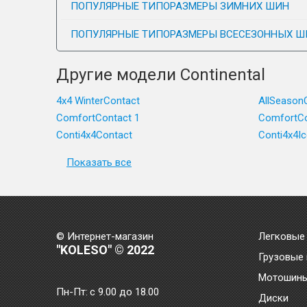
ПОПУЛЯРНЫЕ ТИПОРАЗМЕРЫ ЗИМНИХ ШИН
ПОПУЛЯРНЫЕ ТИПОРАЗМЕРЫ ВСЕСЕЗОННЫХ Ш
Другие модели Continental
4x4 WinterContact
AllSeason
ComfortContact 1
ComfortCo
Conti4x4Contact
Conti4x4I
Показать все
© Интернет-магазин
Легковые
"KOLESO" © 2022
Грузовые
Мотошин
Пн-Пт:
с 9.00 до 18.00
Диски