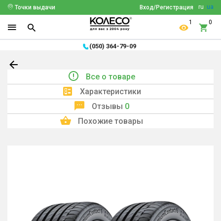
ru
ua
Точки выдачи
Вход/Регистрация
1
0
(050) 364-79-09
Все о товаре
Характеристики
Отзывы
0
Похожие товары