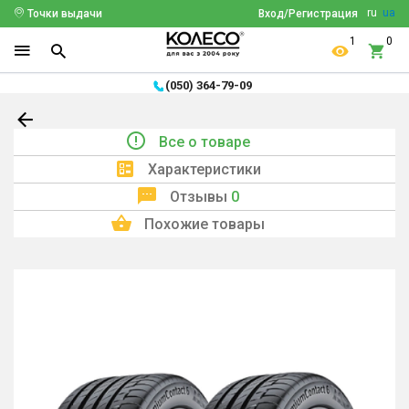
ru
ua
Точки выдачи
Вход/Регистрация
1
0
(050) 364-79-09
Все о товаре
Характеристики
Отзывы
0
Похожие товары