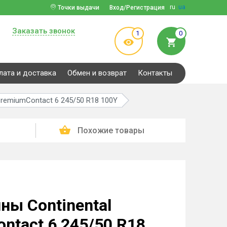
ru
ua
Точки выдачи
Вход/Регистрация
Заказать звонок
1
0
лата и доставка
Обмен и возврат
Контакты
PremiumContact 6 245/50 R18 100Y
Похожие товары
ны Continental
ntact 6 245/50 R18