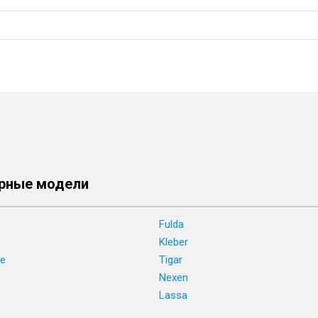
рные модели
Fulda
Kleber
ne
Tigar
e
Nexen
Lassa