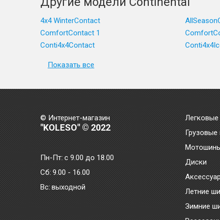
Другие модели Continental
4x4 WinterContact
AllSeason
ComfortContact 1
ComfortCo
Conti4x4Contact
Conti4x4I
Показать все
© Интернет-магазин
Легковые
"KOLESO" © 2022
Грузовые
Мотошин
Пн-Пт:
с 9.00 до 18.00
Диски
Сб:
9.00 - 16.00
Аксессуа
Bc:
выходной
Летние ш
Зимние ш