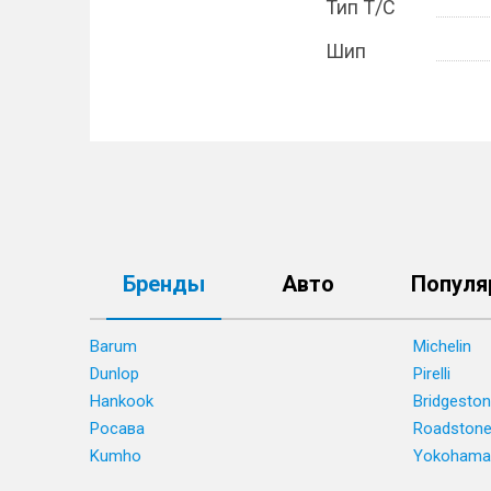
Тип Т/С
Шип
Бренды
Авто
Популя
Barum
Michelin
Dunlop
Pirelli
Hankook
Bridgesto
Росава
Roadston
Kumho
Yokohama