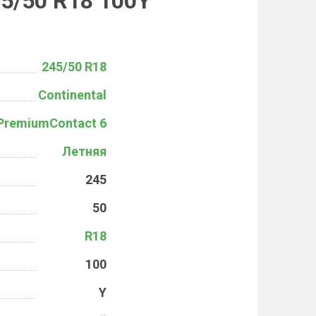
45/50 R18 100Y
245/50 R18
Continental
PremiumContact 6
Летняя
245
50
R18
100
Y