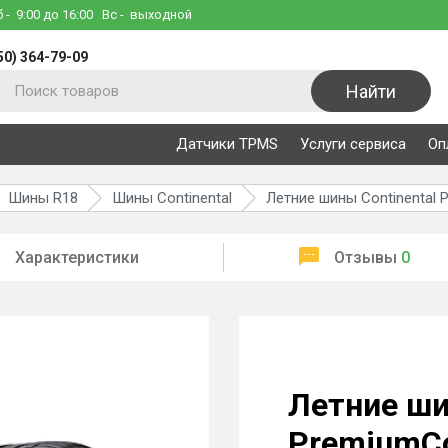
б
- 9:00 до 16:00
Вс
- выходной
50) 364-79-09
Найти
Датчики TPMS
Услуги сервиса
Оп
Шины R18
Шины Continental
Летние шины Continental 
Характеристики
Отзывы
0
Летние ши
PremiumCo