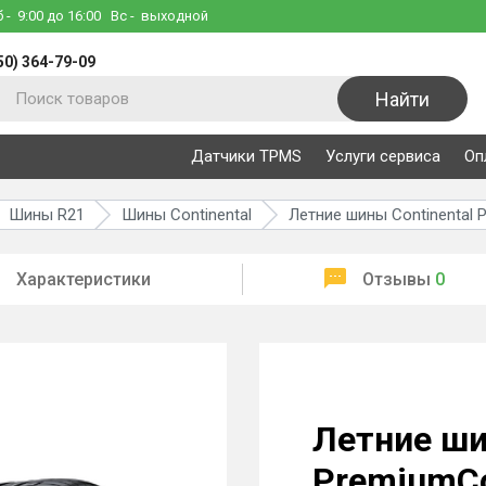
б
- 9:00 до 16:00
Вс
- выходной
50) 364-79-09
Найти
Датчики TPMS
Услуги сервиса
Оп
Шины R21
Шины Continental
Летние шины Continental 
Характеристики
Отзывы
0
Летние ши
PremiumCo