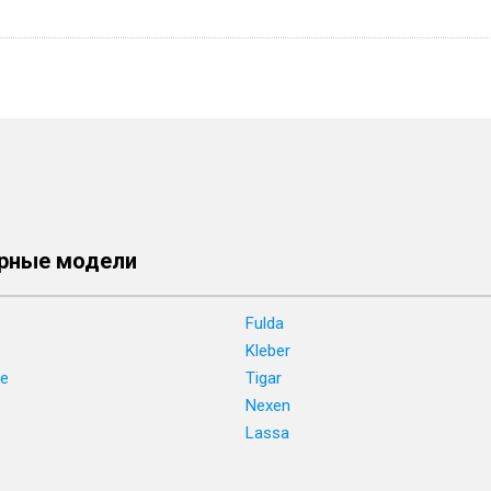
рные модели
Fulda
Kleber
ne
Tigar
e
Nexen
Lassa