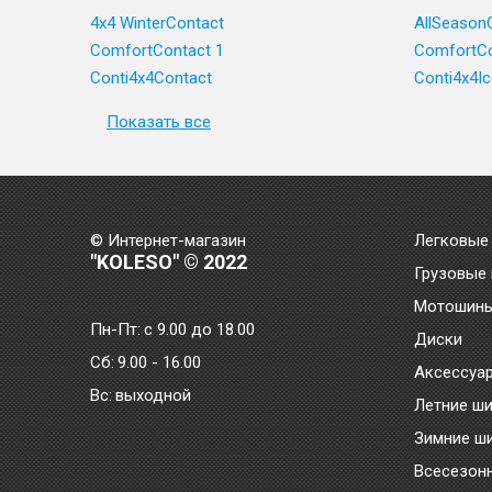
4x4 WinterContact
AllSeason
ComfortContact 1
ComfortCo
Conti4x4Contact
Conti4x4I
Показать все
© Интернет-магазин
Легковые
"KOLESO" © 2022
Грузовые
Мотошин
Пн-Пт:
с 9.00 до 18.00
Диски
Сб:
9.00 - 16.00
Аксессуа
Bc:
выходной
Летние ш
Зимние ш
Всесезон