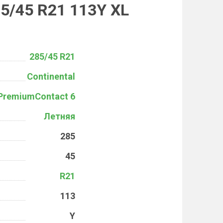
85/45 R21 113Y XL
285/45 R21
Continental
PremiumContact 6
Летняя
285
45
R21
113
Y