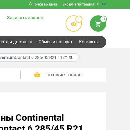
ru
ua
Точки выдачи
Вход/Регистрация
Заказать звонок
1
0
лата и доставка
Обмен и возврат
Контакты
PremiumContact 6 285/45 R21 113Y XL
Похожие товары
ны Continental
ntact 6 285/45 R21