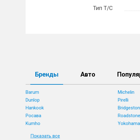
Тип Т/С
Бренды
Авто
Популя
Barum
Michelin
Dunlop
Pirelli
Hankook
Bridgesto
Росава
Roadston
Kumho
Yokohama
Показать все