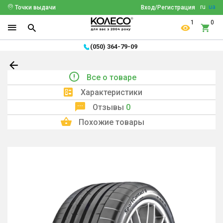
ru
ua
Точки выдачи
Вход/Регистрация
1
0
(050) 364-79-09
Все о товаре
Характеристики
Отзывы
0
Похожие товары