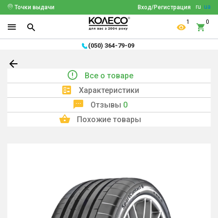
ru
ua
Точки выдачи
Вход/Регистрация
1
0
(050) 364-79-09
Все о товаре
Характеристики
Отзывы
0
Похожие товары