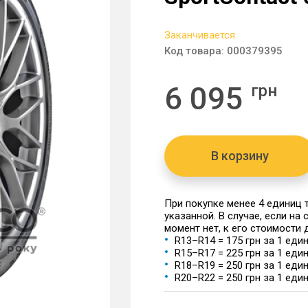
Заканчивается
Код товара:
000379395
6 095
грн
В корзину
При покупке менее 4 единиц
указанной. В случае, если на
момент нет, к его стоимости
R13–R14 = 175 грн за 1 еди
R15–R17 = 225 грн за 1 еди
R18–R19 = 250 грн за 1 еди
R20–R22 = 250 грн за 1 еди