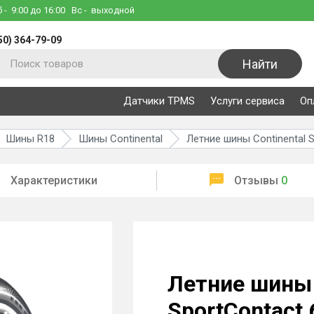
б
- 9:00 до 16:00
Вс
- выходной
50) 364-79-09
Найти
Датчики TPMS
Услуги сервиса
Оп
Шины R18
Шины Continental
Летние шины Continental S
Характеристики
Отзывы
0
Летние шины 
SportContact 