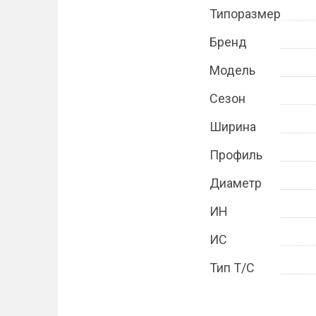
Типоразмер
Бренд
Модель
Сезон
Ширина
Профиль
Диаметр
ИН
ИС
Тип Т/С