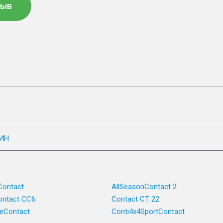
зыв
ИН
Contact
AllSeasonContact 2
ntact CC6
Contact CT 22
ceContact
Conti4x4SportContact