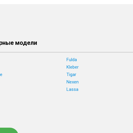
рные модели
Fulda
Kleber
ne
Tigar
e
Nexen
Lassa