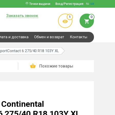
ru
ua
Точки выдачи
Вход/Регистрация
Заказать звонок
1
0
лата и доставка
Обмен и возврат
Контакты
portContact 6 275/40 R18 103Y XL
Похожие товары
Continental
6 275/40 R18 103Y XL