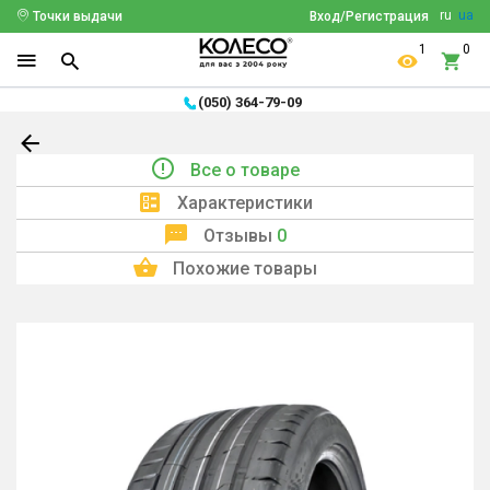
ru
ua
Точки выдачи
Вход/Регистрация
1
0
(050) 364-79-09
Все о товаре
Характеристики
Отзывы
0
Похожие товары