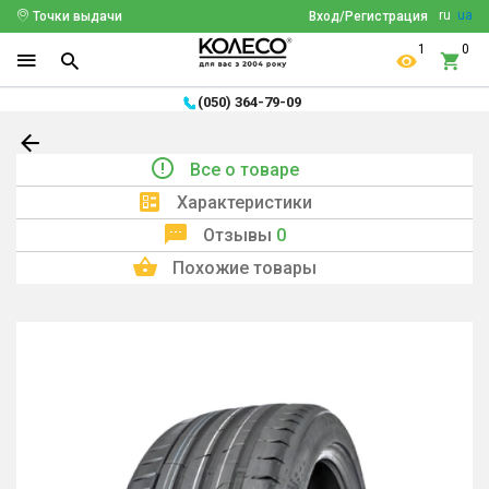
ru
ua
Точки выдачи
Вход/Регистрация
1
0
(050) 364-79-09
Все о товаре
Характеристики
Отзывы
0
Похожие товары