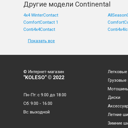
Другие модели Continental
4x4 WinterContact
AllSeason
ComfortContact 1
ComfortCo
Conti4x4Contact
Conti4x4I
Показать все
© Интернет-магазин
Легковые
"KOLESO" © 2022
Грузовые
Мотошин
Пн-Пт:
с 9.00 до 18.00
Диски
Сб:
9.00 - 16.00
Аксессуа
Bc:
выходной
Летние ш
Зимние ш