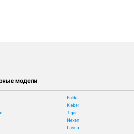
рные модели
Fulda
Kleber
ne
Tigar
e
Nexen
Lassa