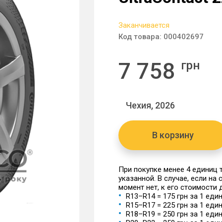
Заканчивается
Код товара:
000402697
7 758
грн
Чехия, 2026
В корзину
При покупке менее 4 единиц
указанной. В случае, если на
момент нет, к его стоимости
R13–R14 = 175 грн за 1 еди
R15–R17 = 225 грн за 1 еди
R18–R19 = 250 грн за 1 еди