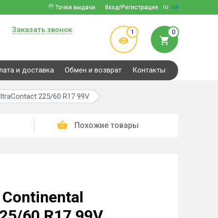
ru
ua
Точки выдачи
Вход/Регистрация
Заказать звонок
1
0
лата и доставка
Обмен и возврат
Контакты
ltraContact 225/60 R17 99V
Похожие товары
Continental
225/60 R17 99V