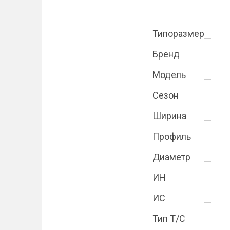
Типоразмер
Бренд
Модель
Сезон
Ширина
Профиль
Диаметр
ИН
ИС
Тип Т/С