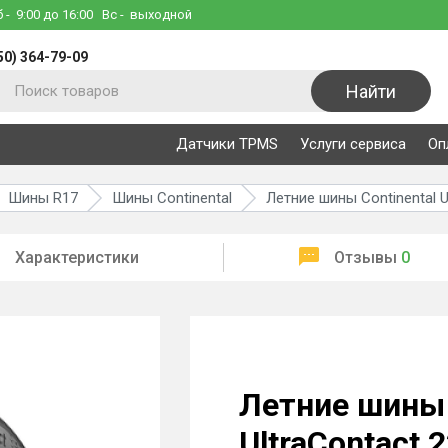
б
- 9:00 до 16:00
Вс
- выходной
50) 364-79-09
Найти
Датчики TPMS
Услуги сервиса
Оп
Шины R17
Шины Continental
Летние шины Continental U
Характеристики
Отзывы
0
Летние шины 
UltraContact 