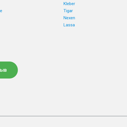
Kleber
ne
Tigar
e
Nexen
Lassa
зыв