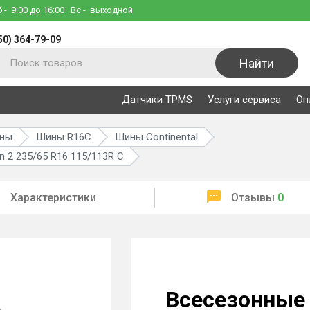
б
- 9:00 до 16:00
Вс
- выходной
50) 364-79-09
Найти
Датчики TPMS
Услуги сервиса
Оп
ины
Шины R16C
Шины Continental
n 2 235/65 R16 115/113R C
Характеристики
Отзывы
0
Всесезонные 