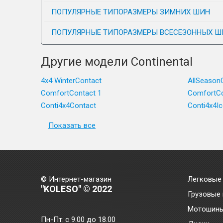
ПОПУЛЯРНЫЕ ТИПОРАЗМЕРЫ ЗИМНИХ ШИН
ПОПУЛЯРНЫЕ ТИПОРАЗМЕРЫ ВСЕСЕЗОННЫХ Ш
Другие модели Continental
4x4 WinterContact
AllSeason
ComfortContact 1
ComfortCo
Conti4x4Contact
Conti4x4I
Показать все
© Интернет-магазин
Легковые
"KOLESO" © 2022
Грузовые
Мотошин
Пн-Пт:
с 9.00 до 18.00