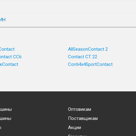
ИН
Contact
AllSeasonContact 2
ntact CC6
Contact CT 22
ceContact
Conti4x4SportContact
 шины
Оптовикам
 шины
Поставщикам
ы
Акции