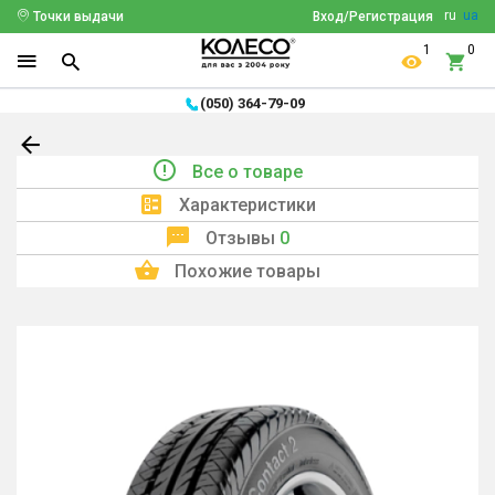
ru
ua
Точки выдачи
Вход/Регистрация
1
0
(050) 364-79-09
Все о товаре
Характеристики
Отзывы
0
Похожие товары