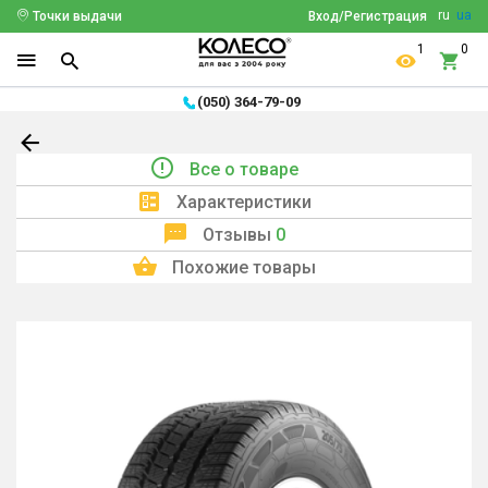
ru
ua
Точки выдачи
Вход/Регистрация
1
0
(050) 364-79-09
Все о товаре
Характеристики
Отзывы
0
Похожие товары