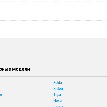
рные модели
Fulda
Kleber
ne
Tigar
e
Nexen
Lassa