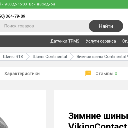
б
- 9:00 до 16:00
Вс
- выходной
50) 364-79-09
Найти
Датчики TPMS
Услуги сервиса
Оп
Шины R18
Шины Continental
Зимние шины Continental V
Характеристики
Отзывы
0
Зимние шины 
VikingContact