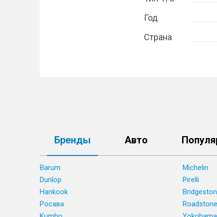
Год
Страна
Бренды
Авто
Популя
Barum
Michelin
Dunlop
Pirelli
Hankook
Bridgesto
Росава
Roadston
Kumho
Yokohama