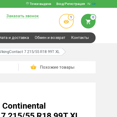
ru
ua
Точки выдачи
Вход/Регистрация
Заказать звонок
1
0
лата и доставка
Обмен и возврат
Контакты
ikingContact 7 215/55 R18 99T XL
Похожие товары
Continental
 7 215/55 R18 99T XL