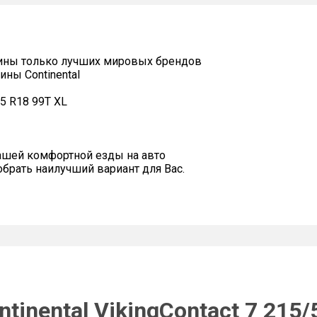
ины только лучших мировых брендов
ны Continental
55 R18 99T XL
ашей комфортной езды на авто
рать наилучший вариант для Вас.
tinental VikingContact 7 215/