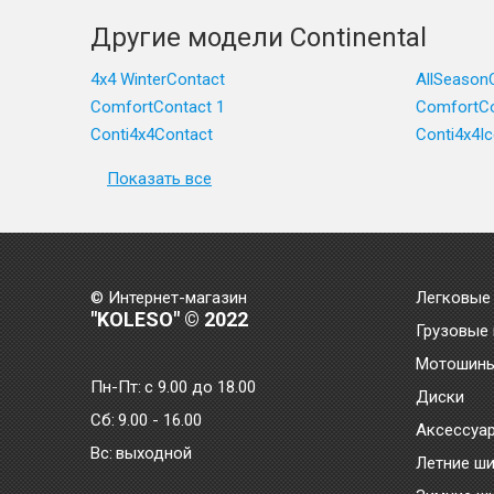
Другие модели Continental
4x4 WinterContact
AllSeason
ComfortContact 1
ComfortCo
Conti4x4Contact
Conti4x4I
Показать все
© Интернет-магазин
Легковые
"KOLESO" © 2022
Грузовые
Мотошин
Пн-Пт:
с 9.00 до 18.00
Диски
Сб:
9.00 - 16.00
Аксессуа
Bc:
выходной
Летние ш