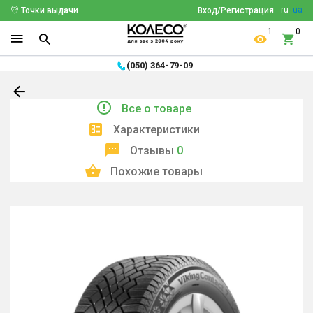
ru
ua
Точки выдачи
Вход/Регистрация
1
0
(050) 364-79-09
Все о товаре
Характеристики
Отзывы
0
Похожие товары