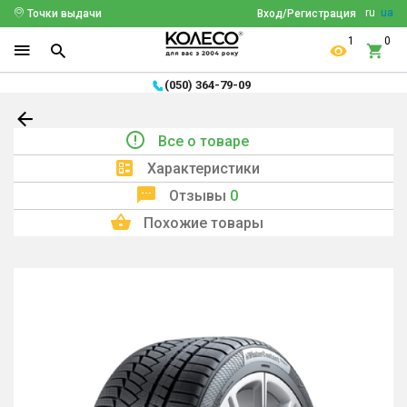
ru
ua
Точки выдачи
Вход/Регистрация
1
0
(050) 364-79-09
Все о товаре
Характеристики
Отзывы
0
Похожие товары