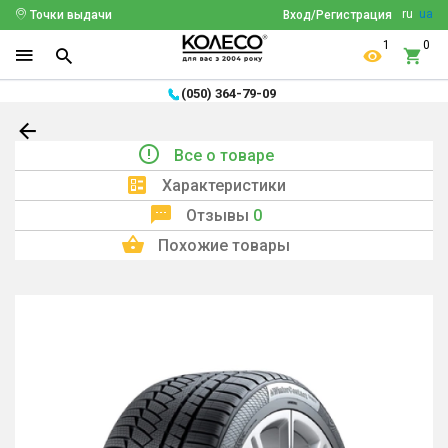
ru
ua
Точки выдачи
Вход/Регистрация
1
0
(050) 364-79-09
Все о товаре
Характеристики
Отзывы
0
Похожие товары