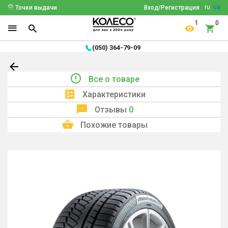
ru
ua
Точки выдачи
Вход/Регистрация
1
0
(050) 364-79-09
Все о товаре
Характеристики
Отзывы
0
Похожие товары