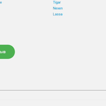
ne
Tigar
e
Nexen
Lassa
зыв