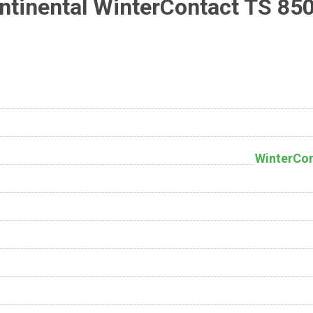
tinental WinterContact TS 85
WinterCo