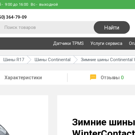
б
- 9:00 до 16:00
Вс
- выходной
50) 364-79-09
Найти
Датчики TPMS
Услуги сервиса
Оп
Шины R17
Шины Continental
Зимние шины Continental 
Характеристики
Отзывы
0
Зимние шины 
WinterContac