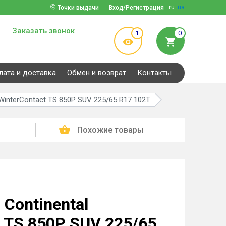
ru
ua
Точки выдачи
Вход/Регистрация
Заказать звонок
1
0
лата и доставка
Обмен и возврат
Контакты
WinterContact TS 850P SUV 225/65 R17 102T
Похожие товары
Continental
t TS 850P SUV 225/65