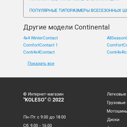
ПОПУЛЯРНЫЕ ТИПОРАЗМЕРЫ ВСЕСЕЗОННЫХ Ш
Другие модели Continental
4x4 WinterContact
AllSeason
ComfortContact 1
ComfortCo
Conti4x4Contact
Conti4x4I
Показать все
© Интернет-магазин
Легковые
"KOLESO" © 2022
Грузовые
Мотошин
Пн-Пт:
с 9.00 до 18.00
Диски
Сб:
9.00 - 16.00