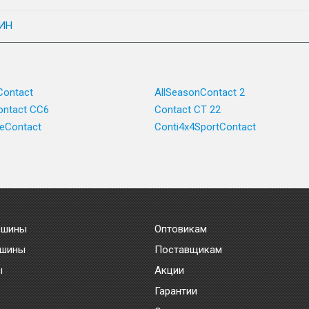
ИН
Contact
AllSeasonContact 2
ntact CC6
Contact CT 22
ceContact
Conti4x4SportContact
 шины
Оптовикам
 шины
Поставщикам
ы
Акции
Гарантии