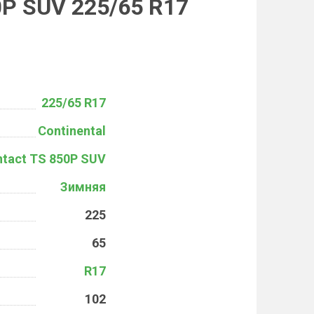
0P SUV 225/65 R17
225/65 R17
Continental
ntact TS 850P SUV
Зимняя
225
65
R17
102