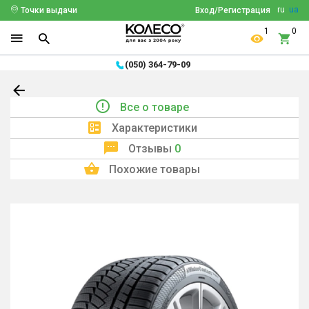
ru
ua
Точки выдачи
Вход/Регистрация
1
0
(050) 364-79-09
Все о товаре
Характеристики
Отзывы
0
Похожие товары