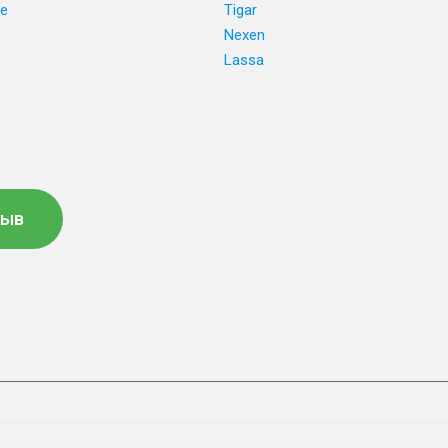
ne
Tigar
e
Nexen
Lassa
зыв