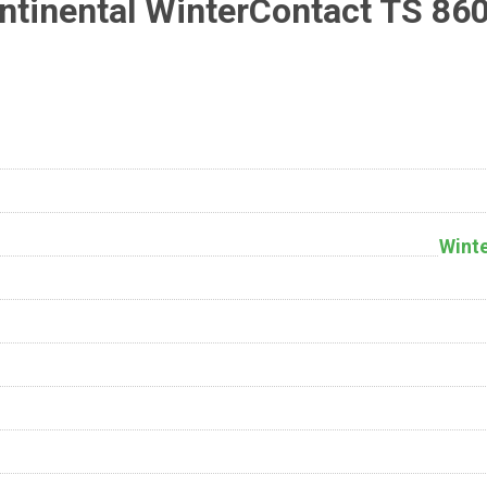
tinental WinterContact TS 86
Wint