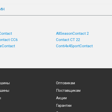
ИН
Contact
AllSeasonContact 2
ntact CC6
Contact CT 22
ceContact
Conti4x4SportContact
 шины
Оптовикам
 шины
Поставщикам
ы
Акции
Гарантии