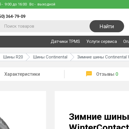
б
- 9:00 до 16:00
Вс
- выходной
50) 364-79-09
Найти
Датчики TPMS
Услуги сервиса
Оп
Шины R20
Шины Continental
Зимние шины Continental 
Характеристики
Отзывы
0
Зимние шины 
WinterContact