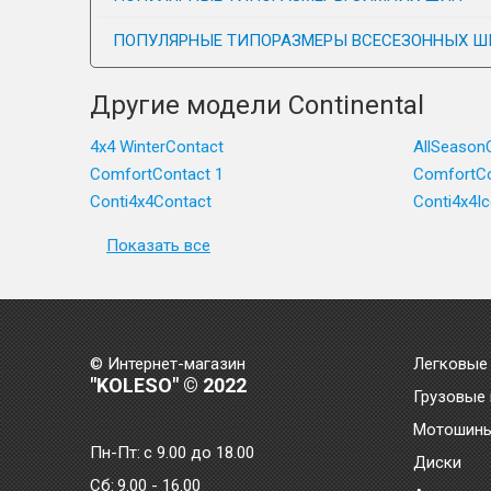
ПОПУЛЯРНЫЕ ТИПОРАЗМЕРЫ ВСЕСЕЗОННЫХ Ш
Другие модели Continental
4x4 WinterContact
AllSeason
ComfortContact 1
ComfortCo
Conti4x4Contact
Conti4x4I
Показать все
© Интернет-магазин
Легковые
"KOLESO" © 2022
Грузовые
Мотошин
Пн-Пт:
с 9.00 до 18.00
Диски
Сб:
9.00 - 16.00