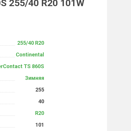
0S 255/40 R20 101W
255/40 R20
Continental
erContact TS 860S
Зимняя
255
40
R20
101