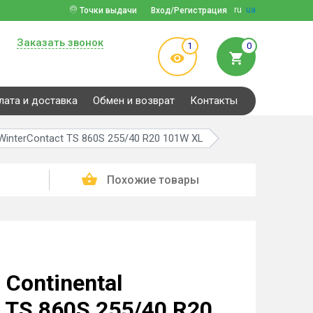
ru
ua
Точки выдачи
Вход/Регистрация
Заказать звонок
1
0
лата и доставка
Обмен и возврат
Контакты
WinterContact TS 860S 255/40 R20 101W XL
Похожие товары
Continental
 TS 860S 255/40 R20