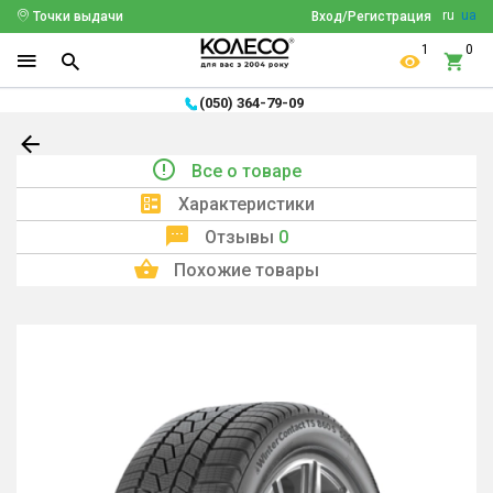
ru
ua
Точки выдачи
Вход/Регистрация
1
0
(050) 364-79-09
Все о товаре
Характеристики
Отзывы
0
Похожие товары