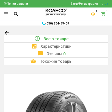
ru
ua
Точки выдачи
Вход/Регистрация
1
0
(050) 364-79-09
Все о товаре
Характеристики
Отзывы
0
Похожие товары