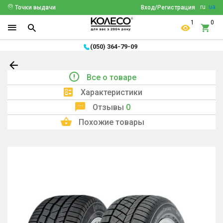
ru
ua
Точки выдачи
Вход/Регистрация
1
0
(050) 364-79-09
Все о товаре
Характеристики
Отзывы
0
Похожие товары